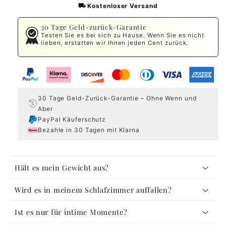
Kostenloser Versand
30 Tage Geld-zurück-Garantie
Testen Sie es bei sich zu Hause. Wenn Sie es nicht
lieben, erstatten wir Ihnen jeden Cent zurück.
30 Tage Geld-Zurück-Garantie – Ohne Wenn und
Aber
PayPal Käuferschutz
Bezahle in 30 Tagen mit Klarna
E
Hält es mein Gewicht aus?
i
Wird es in meinem Schlafzimmer auffallen?
n
k
Ist es nur für intime Momente?
l