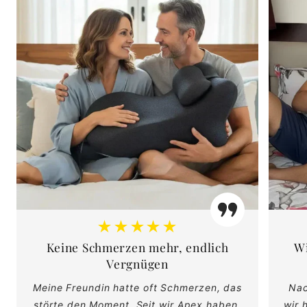
★★★★★
Keine Schmerzen mehr, endlich
Wi
Vergnügen
Meine Freundin hatte oft Schmerzen, das
Nac
störte den Moment. Seit wir Apex haben,
wir 