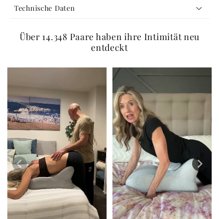
Technische Daten
a
p
Über 14.348 Paare haben ihre Intimität neu
p
entdeckt
b
a
r
e
r
I
n
h
a
l
t