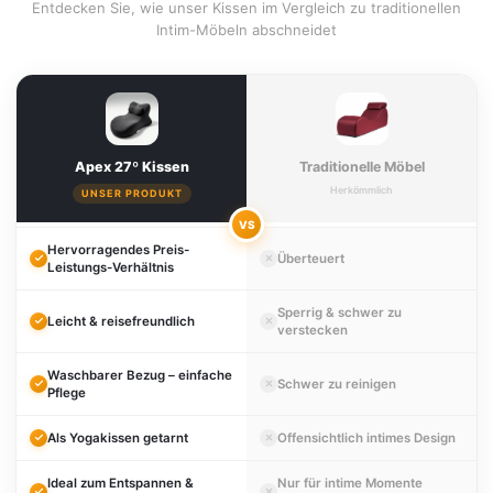
Entdecken Sie, wie unser Kissen im Vergleich zu traditionellen
Intim-Möbeln abschneidet
Apex 27º Kissen
Traditionelle Möbel
Herkömmlich
UNSER PRODUKT
VS
Hervorragendes Preis-
Überteuert
Leistungs-Verhältnis
Sperrig & schwer zu
Leicht & reisefreundlich
verstecken
Waschbarer Bezug – einfache
Schwer zu reinigen
Pflege
Als Yogakissen getarnt
Offensichtlich intimes Design
Ideal zum Entspannen &
Nur für intime Momente