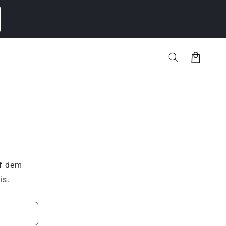
Warenkorb
uf dem
is.