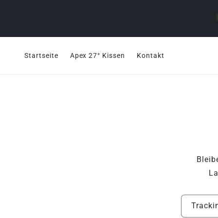
Direkt
zum
Inhalt
Startseite
Apex 27° Kissen
Kontakt
Bleib
La
Tracki