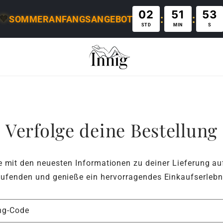
02
51
52
:
:
🧡
SOMMERANFANGSANGEBOT
STD
MIN
S
Verfolge deine Bestellung
e mit den neuesten Informationen zu deiner Lieferung a
ufenden und genieße ein hervorragendes Einkaufserlebn
ng-Code