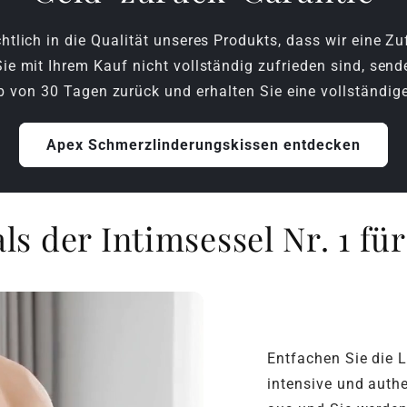
htlich in die Qualität unseres Produkts, dass wir eine Z
ie mit Ihrem Kauf nicht vollständig zufrieden sind, sende
b von 30 Tagen zurück und erhalten Sie eine vollständig
Apex Schmerzlinderungskissen entdecken
als der Intimsessel Nr. 1 fü
Entfachen Sie die L
intensive und auth