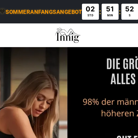
02
51
51
:
:
🧡
SOMMERANFANGSANGEBOT
STD
MIN
S